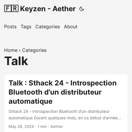
🇫🇷 Keyzen - Aether
Posts
Tags
Categories
About
Home
Categories
»
Talk
Talk : Sthack 24 - Introspection
Bluetooth d'un distributeur
automatique
Sthack 24 - Introspection Bluetooth d’un distributeur
automatique Durant quelques mois, en ce début d’année
2024, j’ai réalisé une rétro-ingénierie d’une application
May 28, 2024
·
1 min
·
Aether
mobile qui, via le protocole Bluetooth, dialogue avec un